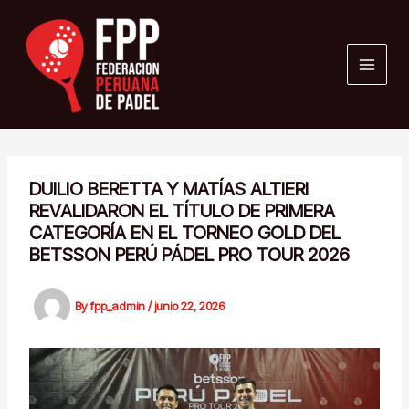
Skip
to
content
DUILIO BERETTA Y MATÍAS ALTIERI
REVALIDARON EL TÍTULO DE PRIMERA
CATEGORÍA EN EL TORNEO GOLD DEL
BETSSON PERÚ PÁDEL PRO TOUR 2026
By
fpp_admin
/
junio 22, 2026