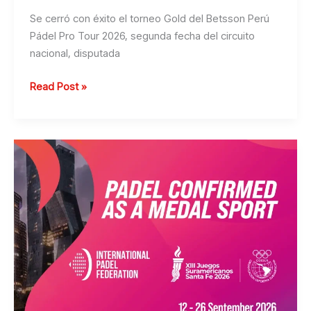
Se cerró con éxito el torneo Gold del Betsson Perú
Pádel Pro Tour 2026, segunda fecha del circuito
nacional, disputada
DUILIO
Read Post »
BERETTA
Y
MATÍAS
ALTIERI
REVALIDARON
EL
TÍTULO
DE
PRIMERA
CATEGORÍA
EN
EL