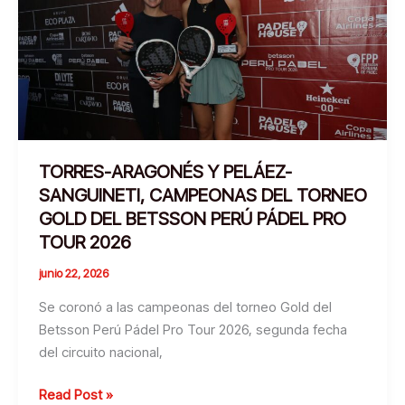
EN
EL
RANKING
DE
4TA
DEL
BETSSON
TORRES-ARAGONÉS Y PELÁEZ-
PERÚ
SANGUINETI, CAMPEONAS DEL TORNEO
PÁDEL
GOLD DEL BETSSON PERÚ PÁDEL PRO
PRO
TOUR 2026
TOUR
2026
junio 22, 2026
Se coronó a las campeonas del torneo Gold del
Betsson Perú Pádel Pro Tour 2026, segunda fecha
del circuito nacional,
TORRES-
Read Post »