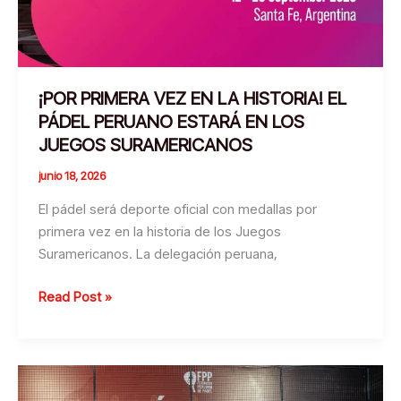
TORNEO
GOLD
DEL
BETSSON
PERÚ
¡POR PRIMERA VEZ EN LA HISTORIA! EL
PÁDEL
PÁDEL PERUANO ESTARÁ EN LOS
PRO
JUEGOS SURAMERICANOS
TOUR
junio 18, 2026
2026
El pádel será deporte oficial con medallas por
primera vez en la historia de los Juegos
Suramericanos. La delegación peruana,
¡POR
Read Post »
PRIMERA
VEZ
EN
LA