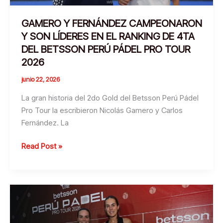
GAMERO Y FERNÁNDEZ CAMPEONARON
Y SON LÍDERES EN EL RANKING DE 4TA
DEL BETSSON PERÚ PÁDEL PRO TOUR
2026
junio 22, 2026
La gran historia del 2do Gold del Betsson Perú Pádel
Pro Tour la escribieron Nicolás Gamero y Carlos
Fernández. La
GAMERO
Read Post »
Y
FERNÁNDEZ
CAMPEONARON
Y
SON
LÍDERES