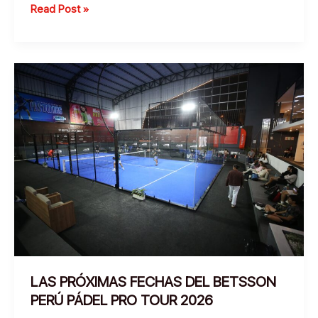
¡Llega
Read Post »
al
Perú
el
primer
curso
oficial
para
entrenadores
de
pádel
de
la
FIP
Academy!
LAS PRÓXIMAS FECHAS DEL BETSSON
PERÚ PÁDEL PRO TOUR 2026