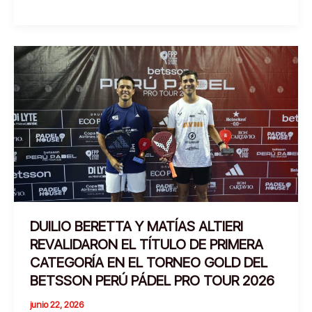
ARAGONÉS
Y
PELÁEZ-
SANGUINETI,
CAMPEONAS
DEL
TORNEO
GOLD
DEL
BETSSON
PERÚ
PÁDEL
PRO
DUILIO BERETTA Y MATÍAS ALTIERI
TOUR
REVALIDARON EL TÍTULO DE PRIMERA
2026
CATEGORÍA EN EL TORNEO GOLD DEL
BETSSON PERÚ PÁDEL PRO TOUR 2026
junio 22, 2026