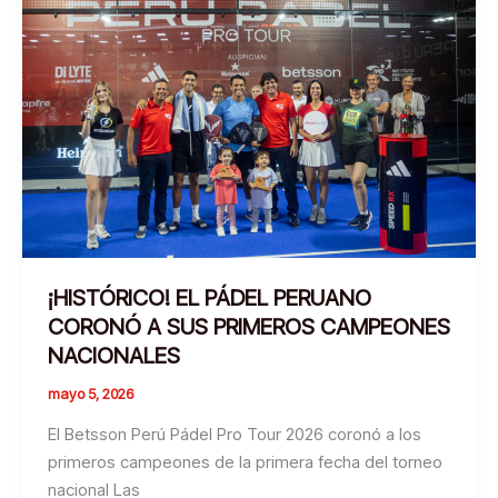
HISTORIA!
EL
PÁDEL
PERUANO
ESTARÁ
EN
LOS
JUEGOS
SURAMERICANOS
¡HISTÓRICO! EL PÁDEL PERUANO
CORONÓ A SUS PRIMEROS CAMPEONES
NACIONALES
mayo 5, 2026
El Betsson Perú Pádel Pro Tour 2026 coronó a los
primeros campeones de la primera fecha del torneo
nacional Las