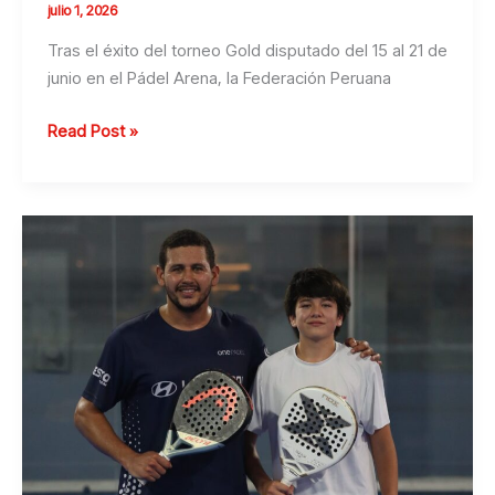
julio 1, 2026
Tras el éxito del torneo Gold disputado del 15 al 21 de
junio en el Pádel Arena, la Federación Peruana
LAS
Read Post »
PRÓXIMAS
FECHAS
DEL
BETSSON
PERÚ
PÁDEL
PRO
TOUR
2026